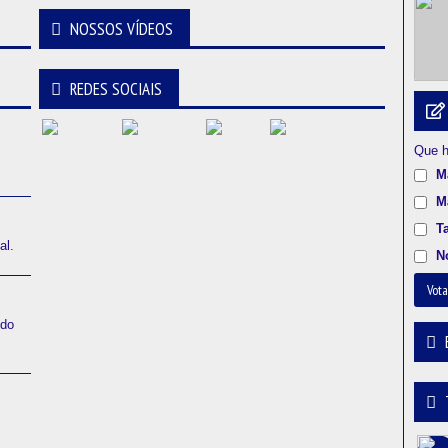
NOSSOS VÍDEOS
REDES SOCIAIS
Que h
M
M
T
al.
N
Vota
ido