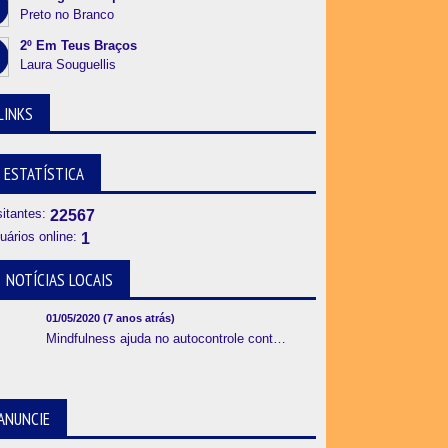
Preto no Branco
2º Em Teus Braços
Laura Souguellis
LINKS
ESTATÍSTICA
sitantes:
22567
uários online:
1
NOTÍCIAS LOCAIS
01/05/2020 (7 anos atrás)
Mindfulness ajuda no autocontrole contra crises de ansiedade e pânico
ANUNCIE