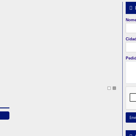
Nom
Cida
Pedi
Envi