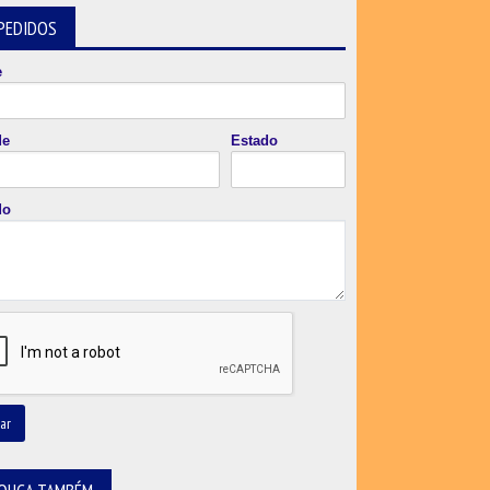
PEDIDOS
e
de
Estado
do
ar