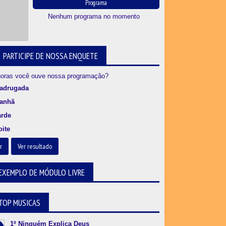
Programa
Nenhum programa no momento
PARTICIPE DE NOSSA ENQUETE
oras você ouve nossa programação?
adrugada
anhã
arde
oite
r
Ver resultado
EXEMPLO DE MÓDULO LIVRE
TOP MUSICAS
1º Ninguém Explica Deus