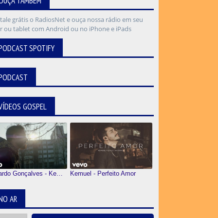
OUÇA TAMBÉM
PODCAST SPOTIFY
PODCAST
VÍDEOS GOSPEL
Leonardo Gonçalves - Kemuel
Kemuel - Perfeito Amor
NO AR